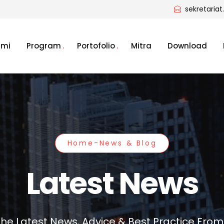
sekretaria
ami
Program
Portofolio
Mitra
Download
Home
-
News & Blog
Latest News
he Latest News, Advice & Best Practice From